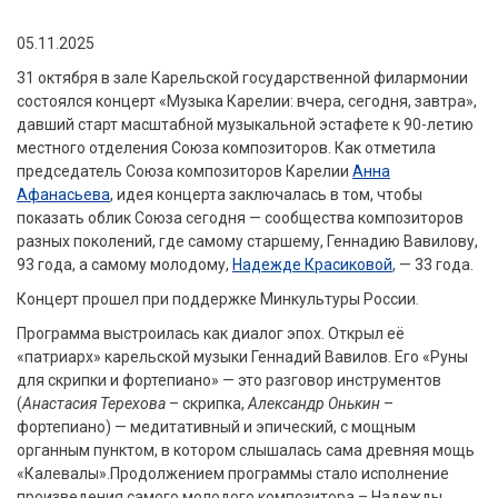
05.11.2025
31 октября в зале Карельской государственной филармонии
состоялся концерт «Музыка Карелии: вчера, сегодня, завтра»,
давший старт масштабной музыкальной эстафете к 90-летию
местного отделения Союза композиторов. Как отметила
председатель Союза композиторов Карелии
Анна
Афанасьева
, идея концерта заключалась в том, чтобы
показать облик Союза сегодня — сообщества композиторов
разных поколений, где самому старшему, Геннадию Вавилову,
93 года, а самому молодому,
Надежде Красиковой
, — 33 года.
Концерт прошел при поддержке Минкультуры России.
Программа выстроилась как диалог эпох. Открыл её
«патриарх» карельской музыки Геннадий Вавилов. Его «Руны
для скрипки и фортепиано» — это разговор инструментов
(
Анастасия Терехова
– скрипка,
Александр Онькин
–
фортепиано) — медитативный и эпический, с мощным
органным пунктом, в котором слышалась сама древняя мощь
«Калевалы».Продолжением программы стало исполнение
произведения самого молодого композитора – Надежды