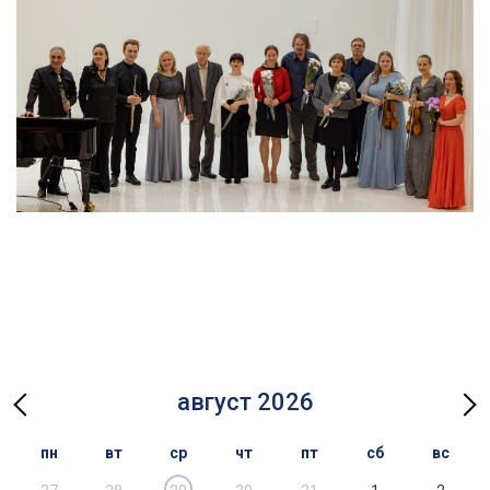
август 2026
пн
вт
ср
чт
пт
сб
вс