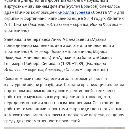
«Соната для флейты и фортепиано» с его чарующим и
виртуозным звучанием флейты (
Руслан Борисов
) сменилось
драматичной композицией
Кирилла Гуреева
«Соната №1» для
скрипки и фортепиано, написанной ещё в 2014 году к 80-летию
А. Г. Шнитке (
Екатерина Игнатьева
– скрипка,
Ирина Костина
–
фортепиано)
Завершали вечер пьеса Анны Афанасьевой «Музыка
повседневных маленьких дел и забот» для виолончели и
фортепиано (
Александр Онькин
– фортепиано,
Марина
Чикирлан
– виолончель). и «Адажио» из балета «Сампо»
Гельмера-Райнера Синисало (1920–1989) (
Екатерина
Игнатьева
– скрипка,
Александр Онькин
– фортепиано).
Союз композиторов Карелии играет огромную роль в
культурной жизни республики. Сегодня организация является
партнером значимых конкурсов и фестивалей, а ее члены
работают в музыкальных учреждениях Петрозаводска,
передавая знания и опыт новым поколениям. Союз активно
работает с молодыми талантами — проводит концерты юных
композиторов, мастер-классы и творческие встречи, создавая
среду для преемственности поколений.