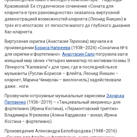
Красиковой. Ее студенческое сочинение «Соната для
кларнета в трех разновидностях» оказалось виртуозной
демонстрацией возможностей кларнета (
Леонид Янишен
) в
трех его ипостасях: от легкости малого до глубокого дыхания
бас-кларнета.
Виртуозная скрипка (
Анастасия Терехова
) звучала и в
произведении
Бориса Напреева
(1938–2024) «Сонатина № 6
для скрипки и фортепиано».
Анастасия Сало
погрузила зал в
изящный мир своих «Четырех миниатюр по мотивам поэмы Э.
Лённрота “Калевала”» для трио, где в последней пьесе
музыканты (
Руслан Борисов
– флейта,
Леонид Янишен
–
кларнет,
Марина Чикирлан
– виолончель) задействовали
даже… ноги.
Прозвучали остроумные музыкальные зарисовки
Эдуарда
Патлаенко
(1936–2019) – «Танцевальный зверинец» для
фортепиано (
Ирина Костина
), «Лермонтовский триптих»
Владимира Угрюмова (
Алина Кардакова
– вокал,
Ирина
Костина
– фортепиано).
Произведение Александра Белобородова (1948–2016)