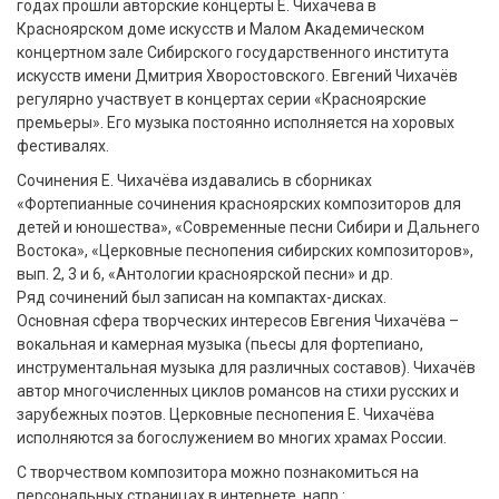
годах прошли авторские концерты Е. Чихачёва в
Красноярском доме искусств и Малом Академическом
концертном зале Сибирского государственного института
искусств имени Дмитрия Хворостовского. Евгений Чихачёв
регулярно участвует в концертах серии «Красноярские
премьеры». Его музыка постоянно исполняется на хоровых
фестивалях.
Сочинения Е. Чихачёва издавались в сборниках
«Фортепианные сочинения красноярских композиторов для
детей и юношества», «Современные песни Сибири и Дальнего
Востока», «Церковные песнопения сибирских композиторов»,
вып. 2, 3 и 6, «Антологии красноярской песни» и др.
Ряд сочинений был записан на компактах-дисках.
Основная сфера творческих интересов Евгения Чихачёва –
вокальная и камерная музыка (пьесы для фортепиано,
инструментальная музыка для различных составов). Чихачёв
автор многочисленных циклов романсов на стихи русских и
зарубежных поэтов. Церковные песнопения Е. Чихачёва
исполняются за богослужением во многих храмах России.
С творчеством композитора можно познакомиться на
персональных страницах в интернете, напр.: