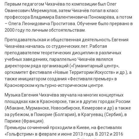
Первым педагогом Чихачёва по композиции был Олег
Ованесович Меремкулов, затем Чихачёв попал в класс
профессора Владимира Валентиновича Пономарёва, а потом
– Олега Леонидовича Проститова. Обучение было прервано в
2000 году по личным обстоятельствам.
Преподавательская и общественная деятельность Евгения
Чихачёва началась со студенческих лет. Работая
преподавателем теоретических дисциплин в различных
учебных заведениях, параллельно Чихачёв являлся
директором ряда организаций («Гуманитарный центр»,
оргкомитет фестиваля «Новые Территории Искусств» и др.), а
также инициатором создания «Фестиваля премьер» в
Красноярском культурно-историческом центре.
Музыка Евгения Чихачёва звучала на многих концертных
площадках как в Красноярске, так и в других городах России
(Абакане, Мурманске, Новосибирске, Кемерове и др) а также
за рубежом, в Поморие (Болгария), в Крагуевац (Сербия), в
Париже (Франция).
Премьеры сочинений проходили в Киеве, на фестивалях
«Гольфстрим» в феврале и июне 2013 года. В 2012 и 2016