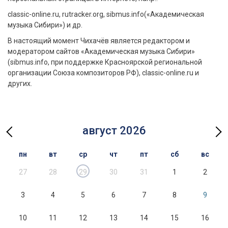
classic-online.ru, rutracker.org, sibmus.info(«Академическая
музыка Сибири») и др.
В настоящий момент Чихачёв является редактором и
модератором сайтов «Академическая музыка Сибири»
(sibmus.info, при поддержке Красноярской региональной
организации Союза композиторов РФ), classic-online.ru и
других.
август 2026
пн
вт
ср
чт
пт
сб
вс
27
28
29
30
31
1
2
3
4
5
6
7
8
9
10
11
12
13
14
15
16