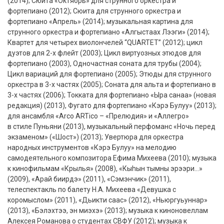
(2014); Сюита «Октябрь» для струнного оркестра и
фортепиано (2012); Сюита для струнного оркестра и
фортепиано «Апрель» (2014); музыкальная картина для
струнного оркестра и фортепиано «Алгыстаах Лээги» (2014);
Квартет для четырех виолончелей “QUARTET” (2012); цикл
дуэтов для 2-х флейт (2003); Цикл виртуозных этюдов для
фортепиано (2003), Одночастная соната для трубы (2004);
Цикл вариаций для фортепиано (2005); Этюды для струнного
оркестра в 3-х частях (2005); Соната для альта и фортепиано в
3-х частях (2006); Токката для фортепиано «Ыра санаа» (новая
редакция) (2013), Фугато для фортепиано «Кэрэ Булуу» (2013);
для ансамбля «Arco ARTico – «Прелюдия» и «Аллегро»
в стиле Пуньяни (2013), музыкальный перфоманс «Ночь перед
экзаменом» («Шост») (2013); Увертюра для оркестра
народных инструментов «Кэрэ Булуу» на мелодию
самодеятельного композитора Ефима Михеева (2010); музыка
к кинофильмам «Крылья» (2008), «Кыhын тымны эрээри…»
(2009), «Арай биирдэ» (2011), «Сэмэнчик» (2011),
телеспектакль по балету Н.А. Михеева «Девушка с
коромыслом» (2011), «Дьикти саас» (2012), «Ньюргуьуннар»
(2013), «Бэлэхтээ, эн миэхэ» (2013); музыка к киноновеллам
Алексея Романова о студентах СВФУ (2012); музыка к