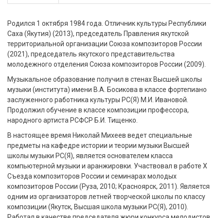
Родился 1 октября 1984 года. Отличник культуры Республики
Саха (Якутия) (2013), председатель Правления якутской
территориальной организации Союза композиторов России
(2021), председатель якутского представительства
молодежного отделения Союза композиторов России (2009).
Музыкальное образование получил в стенах Высшей школы
музыки (института) имени В.А. Босикова в классе фортепиано
заслуженного работника культуры РС(Я) М.И. Ивановой.
Продолжил обучение в классе композиции профессора,
народного артиста РСФСР Б.И. Тищенко.
В настоящее время Николай Михеев ведет специальные
предметы на кафедре истории и теории музыки Высшей
школы музыки РС(Я), является основателем класса
компьютерной музыки и аранжировки. Участвовал в работе X
Съезда композиторов России и семинарах молодых
композиторов России (Руза, 2010; Красноярск, 2011). Является
одним из организаторов летней творческой школы по классу
композиции (Якутск, Высшая школа музыки РС(Я), 2010).
Работал в качестве председателя жюри конкурса мелодистов