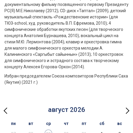
документальному фильму посвященного первому Президенту
РС(Я) М.Е.Николаеву (2012); СD-диск «Таптал» (2009); детский
музыкальный спектакль «Рождественские истории» (для
ТЮЗ-school, худ. руководитель В.П. Ефремова, 2010); 4
симфонические обработки якутских песен (для творческого
концерта Анатолия Бурнашева, 2010); вокальный цикл на
стихи М.Ю. Лермонтова (2004); клавир и оркестровка гимна
для малого симфонического оркестра мелодии А.
Калининского «Саргыбыт сайыннын» (2013); 10 оркестровок
для симфонического и эстрадного состава к творческому
концерту Алексея Егорова-Оркон (2014).
Избран председателем Союза композиторов Республики Саха
(Якутия) (2021 г.)
август 2026
пн
вт
ср
чт
пт
сб
вс