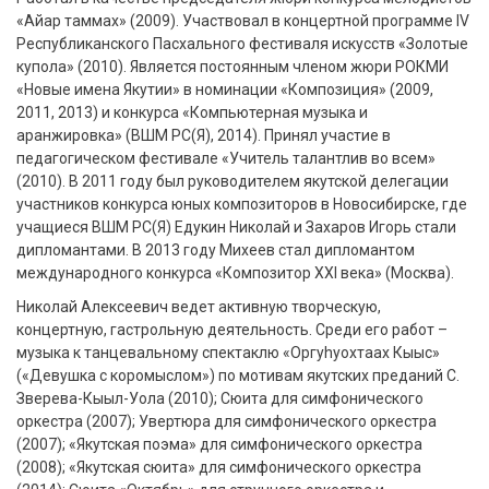
«Айар таммах» (2009). Участвовал в концертной программе IV
Республиканского Пасхального фестиваля искусств «Золотые
купола» (2010). Является постоянным членом жюри РОКМИ
«Новые имена Якутии» в номинации «Композиция» (2009,
2011, 2013) и конкурса «Компьютерная музыка и
аранжировка» (ВШМ РС(Я), 2014). Принял участие в
педагогическом фестивале «Учитель талантлив во всем»
(2010). В 2011 году был руководителем якутской делегации
участников конкурса юных композиторов в Новосибирске, где
учащиеся ВШМ РС(Я) Едукин Николай и Захаров Игорь стали
дипломантами. В 2013 году Михеев стал дипломантом
международного конкурса «Композитор XXI века» (Москва).
Николай Алексеевич ведет активную творческую,
концертную, гастрольную деятельность. Среди его работ –
музыка к танцевальному спектаклю «Оргуhуохтаах Кыыс»
(«Девушка с коромыслом») по мотивам якутских преданий С.
Зверева-Кыыл-Уола (2010); Сюита для симфонического
оркестра (2007); Увертюра для симфонического оркестра
(2007); «Якутская поэма» для симфонического оркестра
(2008); «Якутская сюита» для симфонического оркестра