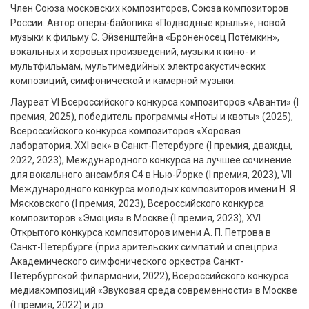
Член Союза московских композиторов, Союза композиторов
России. Автор оперы-байопика «Подводные крылья», новой
музыки к фильму С. Эйзенштейна «Броненосец Потёмкин»,
вокальных и хоровых произведений, музыки к кино- и
мультфильмам, мультимедийных электроакустических
композиций, симфонической и камерной музыки.
Лауреат VI Всероссийского конкурса композиторов «Аванти» (I
премия, 2025), победитель программы «Ноты и квоты» (2025),
Всероссийского конкурса композиторов «Хоровая
лаборатория. XXI век» в Санкт-Петербурге (I премия, дважды,
2022, 2023), Международного конкурса на лучшее сочинение
для вокального ансамбля C4 в Нью-Йорке (I премия, 2023), VII
Международного конкурса молодых композиторов имени Н. Я.
Мясковского (I премия, 2023), Всероссийского конкурса
композиторов «Эмоция» в Москве (I премия, 2023), XVI
Открытого конкурса композиторов имени А. П. Петрова в
Санкт-Петербурге (приз зрительских симпатий и спецприз
Академического симфонического оркестра Санкт-
Петербургской филармонии, 2022), Всероссийского конкурса
медиакомпозиций «Звуковая среда современности» в Москве
(I премия, 2022) и др.