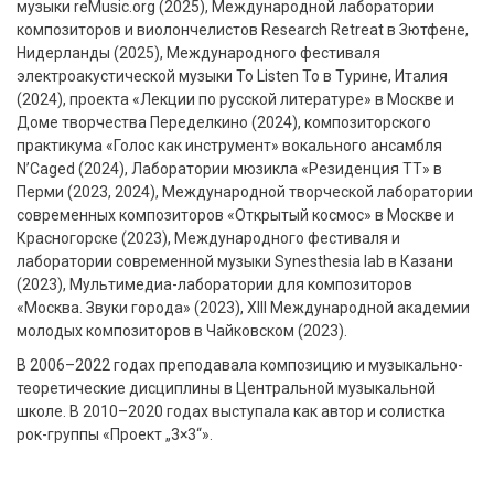
музыки reMusic.org (2025), Международной лаборатории
композиторов и виолончелистов Research Retreat в Зютфене,
Нидерланды (2025), Международного фестиваля
электроакустической музыки To Listen To в Турине, Италия
(2024), проекта «Лекции по русской литературе» в Москве и
Доме творчества Переделкино (2024), композиторского
практикума «Голос как инструмент» вокального ансамбля
N’Caged (2024), Лаборатории мюзикла «Резиденция ТТ» в
Перми (2023, 2024), Международной творческой лаборатории
современных композиторов «Открытый космос» в Москве и
Красногорске (2023), Международного фестиваля и
лаборатории современной музыки Synesthesia lab в Казани
(2023), Мультимедиа-лаборатории для композиторов
«Москва. Звуки города» (2023), XIII Международной академии
молодых композиторов в Чайковском (2023).
В 2006–2022 годах преподавала композицию и музыкально-
теоретические дисциплины в Центральной музыкальной
школе. В 2010–2020 годах выступала как автор и солистка
рок-группы «Проект „3×3“».